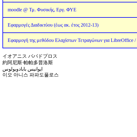
moodle @ Τμ. Φυσικής, Εργ. ΦΥΕ
Εφαρμογές Διαδικτύου (έως ακ. έτος 2012-13)
Εφαρμογή της μεθόδου Ελαχίστων Τετραγώνων για LibreOffice /
イオアニス パパドプロス
約阿尼斯·帕帕多普洛斯
ايوانيس بابادوبولوس
이오 아니스 파파도풀로스