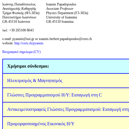
Ιωάννης Παπαδόπουλος
Ioannis Papadopoulos
Αναπληρωτής Καθηγητής
Associate Professor
Τμήμα Φυσικής (Φ3-303α)
Physics Department (F3-303a)
Πανεπιστήμιο Ιωαννίνων
University of Ioannina
GR-45110 Ιωάννινα
GR-45110 Ioannina
: +30 265100 8643
tel
e-mail: pyannis@uoi.gr or ioannis.herbert.papadopoulos@cern.ch
website:
http://cern.ch/pyannis
Βιογραφικό σημείωμα (CV)
Χρήσιμοι σύνδεσμοι:
Ηλεκτρισμός & Μαγνητισμός
Γλώσσες Προγραμματισμού Η/Υ: Εισαγωγή στη C
Αντικειμενοστραφείς Γλώσσες Προγραμματισμού: Εισαγωγή στ
Προμορφοποιημένος Εικονικός Η/Υ